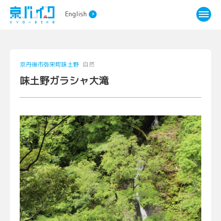
English
京丹後市弥栄町味土野
自然
味土野ガラシャ大滝