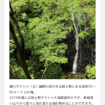
細川ガラシャ（玉）幽閉の地である味土野にある落差50～
60メートルの滝。
2019年春には味土野ガラシャ大滝展望所ができ、新緑深
い山々から堂々と流れ落ちる滝を眺めることができます。