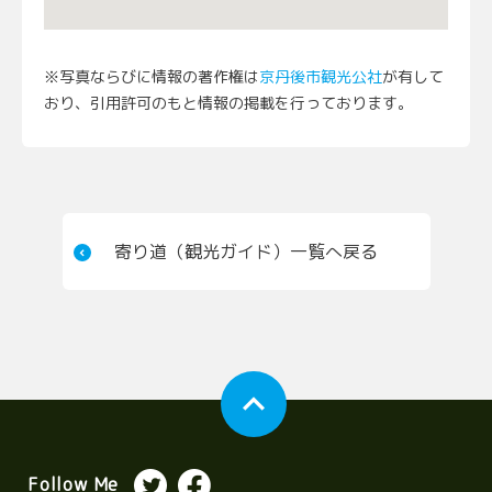
※写真ならびに情報の著作権は
京丹後市観光公社
が有して
おり、引用許可のもと情報の掲載を行っております。
寄り道（観光ガイド）一覧へ戻る
expand_less
Follow Me